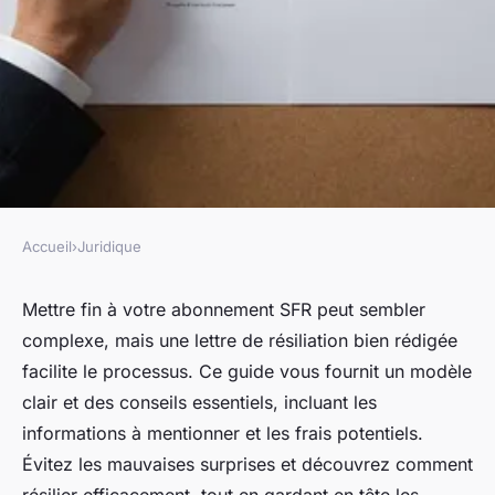
Accueil
›
Juridique
JURIDIQUE
Guide pratique pour rédiger
Mettre fin à votre abonnement SFR peut sembler
complexe, mais une lettre de résiliation bien rédigée
une lettre de résiliation sfr
facilite le processus. Ce guide vous fournit un modèle
clair et des conseils essentiels, incluant les
Mathis
•
1 février 2025
•
4 min de lecture
informations à mentionner et les frais potentiels.
Évitez les mauvaises surprises et découvrez comment