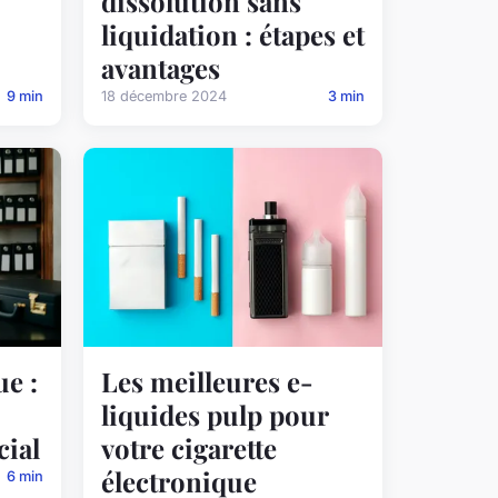
dissolution sans
liquidation : étapes et
avantages
9 min
18 décembre 2024
3 min
e :
Les meilleures e-
liquides pulp pour
cial
votre cigarette
électronique
6 min