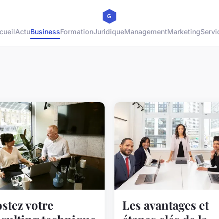
cueil
Actu
Business
Formation
Juridique
Management
Marketing
Servi
stez votre
Les avantages et