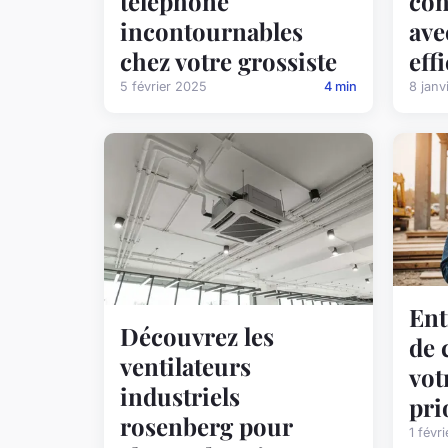
téléphone
con
incontournables
ave
chez votre grossiste
eff
5 février 2025
4 min
8 janv
Ent
Découvrez les
de 
ventilateurs
vot
industriels
pri
rosenberg pour
1 févr