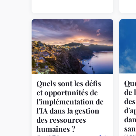
Que
Quels sont les défis
de 
et opportunités de
des
l'implémentation de
d'a
l'IA dans la gestion
dan
des ressources
san
humaines ?