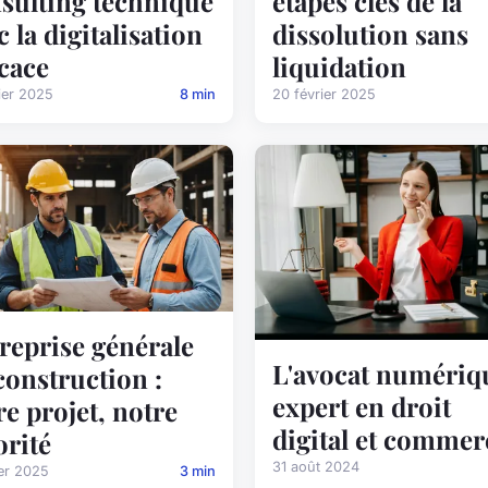
sulting technique
étapes clés de la
c la digitalisation
dissolution sans
icace
liquidation
ier 2025
8 min
20 février 2025
reprise générale
L'avocat numériqu
construction :
expert en droit
re projet, notre
digital et commer
orité
31 août 2024
ier 2025
3 min