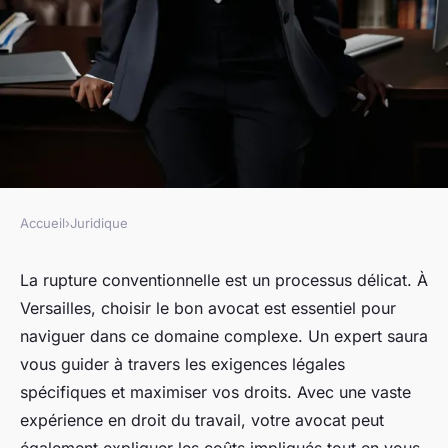
Accueil
›
Juridique
JURIDIQUE
Rupture conventionnelle à
La rupture conventionnelle est un processus délicat. À
Versailles, choisir le bon avocat est essentiel pour
versailles : trouvez votre
naviguer dans ce domaine complexe. Un expert saura
avocat expert
vous guider à travers les exigences légales
spécifiques et maximiser vos droits. Avec une vaste
Mathis
•
23 janvier 2025
•
4 min de lecture
expérience en droit du travail, votre avocat peut