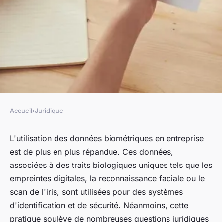
Accueil
›
Juridique
JURIDIQUE
Quels sont les aspects
L'utilisation des données biométriques en entreprise
est de plus en plus répandue. Ces données,
juridiques de l'utilisation des
associées à des traits biologiques uniques tels que les
données biométriques en
empreintes digitales, la reconnaissance faciale ou le
entreprise ?
scan de l'iris, sont utilisées pour des systèmes
d'identification et de sécurité. Néanmoins, cette
Mathis
•
21 mai 2024
•
5 min de lecture
pratique soulève de nombreuses questions juridiques