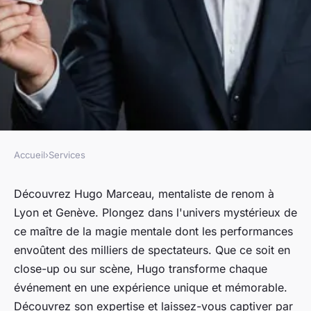
Accueil
›
Services
SERVICES
Découvrez hugo marceau,
Découvrez Hugo Marceau, mentaliste de renom à
Lyon et Genève. Plongez dans l'univers mystérieux de
mentaliste à lyon et à genève
ce maître de la magie mentale dont les performances
envoûtent des milliers de spectateurs. Que ce soit en
Mathis
•
17 août 2024
•
4 min de lecture
close-up ou sur scène, Hugo transforme chaque
événement en une expérience unique et mémorable.
Découvrez son expertise et laissez-vous captiver par