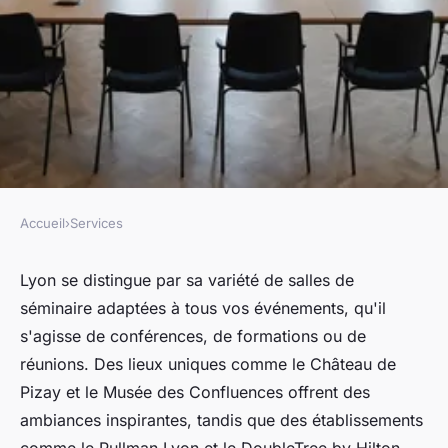
Accueil
›
Services
SERVICES
Des salles de séminaire à lyon
Lyon se distingue par sa variété de salles de
séminaire adaptées à tous vos événements, qu'il
pour tous vos événements
s'agisse de conférences, de formations ou de
réunions. Des lieux uniques comme le Château de
Mathis
•
5 février 2025
•
4 min de lecture
Pizay et le Musée des Confluences offrent des
ambiances inspirantes, tandis que des établissements