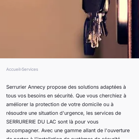
Accueil
›
Services
SERVICES
Serrurier annecy : les
Serrurier Annecy propose des solutions adaptées à
tous vos besoins en sécurité. Que vous cherchiez à
solutions pour tous vos
améliorer la protection de votre domicile ou à
besoins en sécurité
résoudre une situation d'urgence, les services de
SERRURERIE DU LAC sont là pour vous
Mathis
•
23 janvier 2025
•
4 min de lecture
accompagner. Avec une gamme allant de l'ouverture