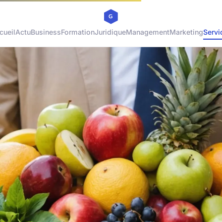
cueil
Actu
Business
Formation
Juridique
Management
Marketing
Servi