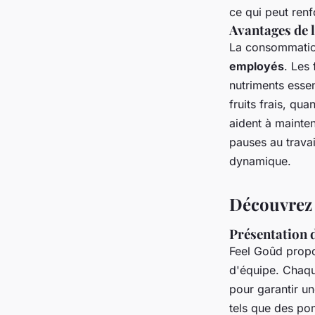
ce qui peut renf
Avantages de l
La consommation
employés
. Les
nutriments essen
fruits frais, qu
aident à mainten
pauses au travai
dynamique.
Découvrez 
Présentation d
Feel Goûd propo
d'équipe. Chaqu
pour garantir u
tels que des po