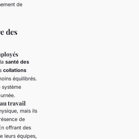
nnement de
re des
mployés
 la
santé des
es
collations
oins équilibrés.
le système
ournée.
au travail
ysique, mais ils
présence de
n offrant des
de leurs équipes,