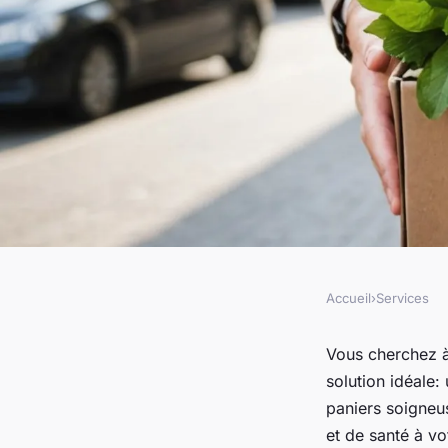
Accueil
›
Services
SERVICES
Livraison fruits au 
Vous cherchez à 
solution idéale:
goûd: fraîcheur et b
paniers soigneu
et de santé à vo