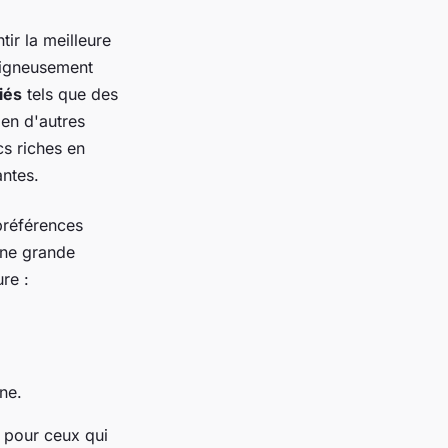
ir la meilleure
oigneusement
fiés
tels que des
en d'autres
cs riches en
antes.
 préférences
une grande
re :
ne.
 pour ceux qui