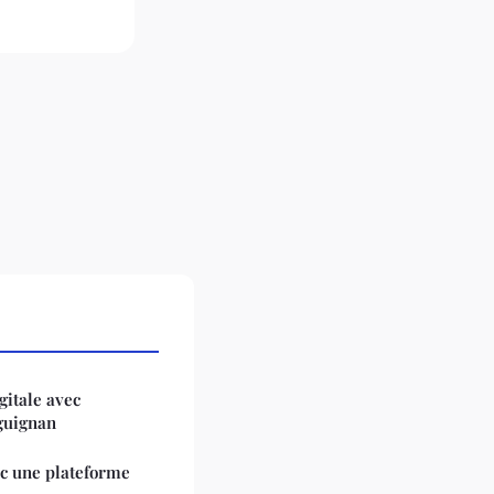
gitale avec
aguignan
c une plateforme