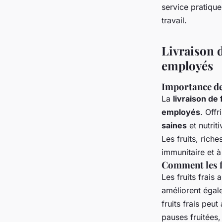
service pratiqu
Mathis
•
29 août 2024
•
4 min de lecture
travail.
Livraison d
employés
Importance de 
La
livraison de 
employés
. Offr
saines
et nutrit
Les fruits, rich
immunitaire et à
Comment les fr
Les fruits frais
améliorent égal
fruits frais peu
pauses fruitées,