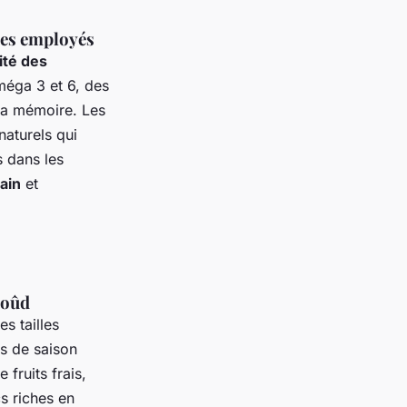
 des employés
lité des
méga 3 et 6, des
 la mémoire. Les
naturels qui
s dans les
sain
et
Goûd
s tailles
ts de saison
 fruits frais,
s riches en