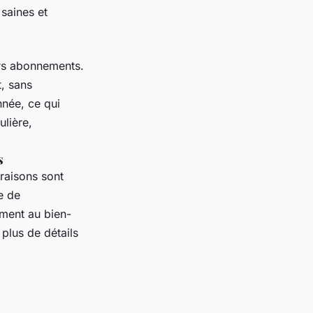
saines et
urs abonnements.
t, sans
nnée, ce qui
ulière,
s
vraisons sont
e de
ement au bien-
plus de détails