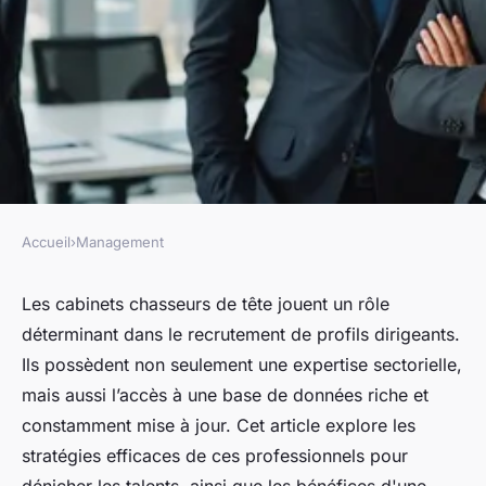
Accueil
›
Management
MANAGEMENT
Découvrez les stratégies
Les cabinets chasseurs de tête jouent un rôle
déterminant dans le recrutement de profils dirigeants.
efficaces d'un cabinet
Ils possèdent non seulement une expertise sectorielle,
chasseur de tête
mais aussi l’accès à une base de données riche et
constamment mise à jour. Cet article explore les
Mathis
•
30 janvier 2025
•
5 min de lecture
stratégies efficaces de ces professionnels pour