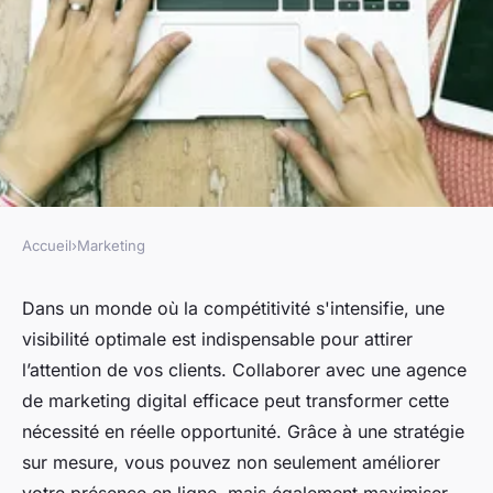
Accueil
›
Marketing
MARKETING
Boostez votre visibilité avec
Dans un monde où la compétitivité s'intensifie, une
visibilité optimale est indispensable pour attirer
une agence marketing digital
l’attention de vos clients. Collaborer avec une agence
efficace
de marketing digital efficace peut transformer cette
nécessité en réelle opportunité. Grâce à une stratégie
Mathis
•
30 septembre 2024
•
4 min de lecture
sur mesure, vous pouvez non seulement améliorer